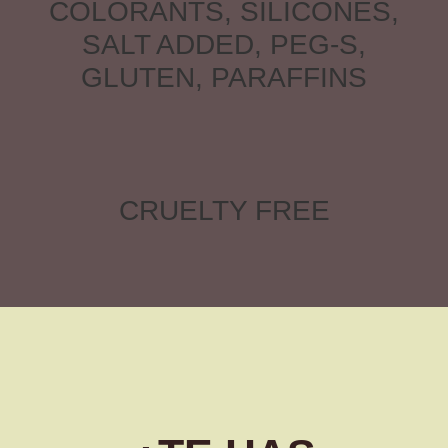
COLORANTS, SILICONES,
SALT ADDED, PEG-S,
GLUTEN, PARAFFINS
CRUELTY FREE