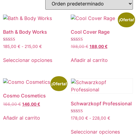
¡Oferta!
Bath & Body Works
Cool Cover Rage
Valorado con
Valorado con
185,00
€
-
215,00
€
198,00
€
188,00
€
5.00
5.00
de 5
de 5
Seleccionar opciones
Añadir al carrito
¡Oferta!
Cosmo Cosmetics
Schwarzkopf Professional
166,00
€
146,00
€
Añadir al carrito
Valorado con
178,00
€
-
228,00
€
5.00
de 5
Seleccionar opciones