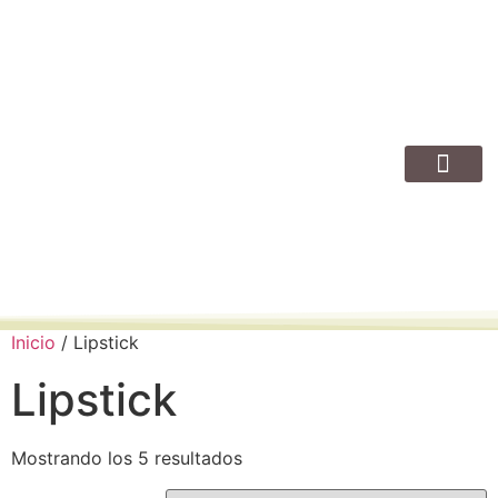
GREEN TECH
NATURAL CARE
PACKS EXCL
Inicio
/ Lipstick
Lipstick
Mostrando los 5 resultados